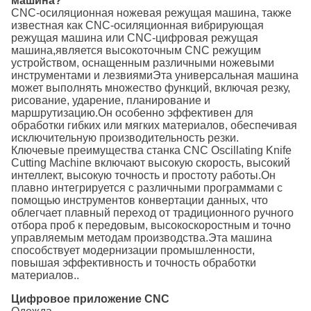
машина?
CNC-осиляционная ножевая режущая машина, также
известная как CNC-осиляционная вибрирующая
режущая машина или CNC-цифровая режущая
машина,является высокоточным CNC режущим
устройством, оснащенным различными ножевыми
инструментами и лезвиямиЭта универсальная машина
может выполнять множество функций, включая резку,
рисование, ударение, планирование и
маршрутизацию.Он особенно эффективен для
обработки гибких или мягких материалов, обеспечивая
исключительную производительность резки.
Ключевые преимущества станка CNC Oscillating Knife
Cutting Machine включают высокую скорость, высокий
интеллект, высокую точность и простоту работы.Он
плавно интегрируется с различными программами с
помощью инструментов конвертации данных, что
облегчает плавный переход от традиционного ручного
отбора проб к передовым, высокоскоростным и точно
управляемым методам производства.Эта машина
способствует модернизации промышленности,
повышая эффективность и точность обработки
материалов..
Цифровое приложение CNC