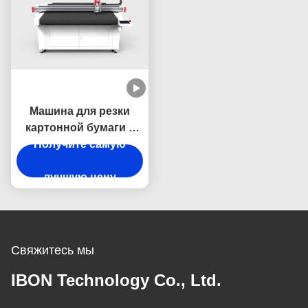
Машина для резки
картонной бумаги с
ЧПУ мощностью 10
Получите самую
кВт 220 - 380 В
лучшую цену
Свяжитесь мы
IBON Technology Co., Ltd.