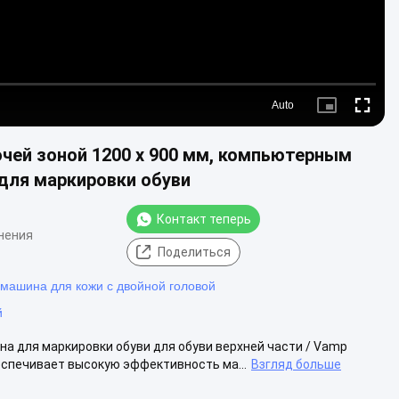
Auto
Picture-
Fullscre
in-
Picture
чей зоной 1200 x 900 мм, компьютерным
для маркировки обуви
Контакт теперь
нения
Поделиться
машина для кожи с двойной головой
й
а для маркировки обуви для обуви верхней части / Vamp
спечивает высокую эффективность ма...
Взгляд больше