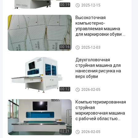
распознаванием для
Машина для маркировки обу
00:19
2025-12-15
верха обуви
ви
Высокоточная
компьютерно-
управляемая машина
для маркировки обуви с
en
рабочей зоной 1200 x
900 мм для верхней
Машина для маркировки обу
00:16
2025-12-03
части обуви и вампа
ви
Двухголовочная
струйная машина для
нанесения рисунка на
верх обуви
Машина для маркировки обу
00:12
2026-02-05
ви
Компьютеризированная
струйная
маркировочная машина
с рабочей областью
1200 x 900 мм и
системой УФ-линейной
Машина для маркировки обу
02:21
2026-02-05
отрисовки для верха
ви