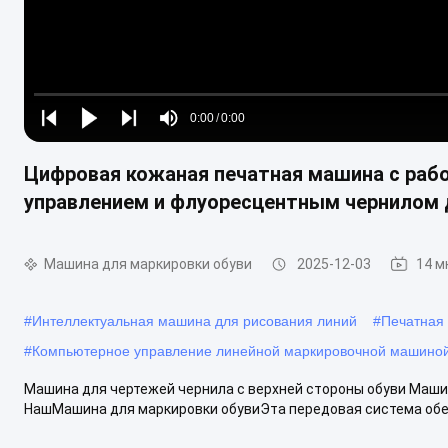
Loaded
:
0%
0:00
/
0:00
Play
Play
Play
Mute
Current
Duration
next
next
Цифровая кожаная печатная машина с рабо
Time
управлением и флуоресцентным чернилом 
Машина для маркировки обуви
2025-12-03
14 м
#
Интеллектуальная машина для рисования линий
#
Печатная 
#
Компьютерное управление линейной маркировочной машино
Машина для чертежей чернила с верхней стороны обуви Машин
НашМашина для маркировки обувиЭта передовая система обе