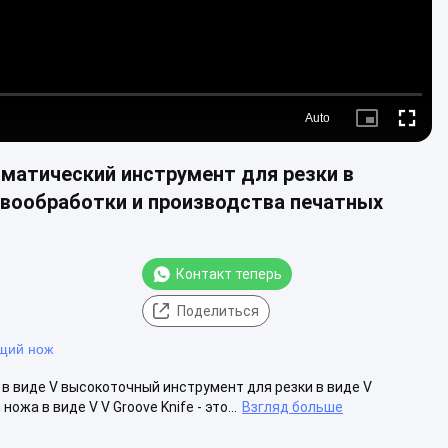
Auto
Picture-
Fullscre
in-
Picture
матический инструмент для резки в
евообработки и производства печатных
Контакт теперь
Поделиться
щий нож
в виде V высокоточный инструмент для резки в виде V
а в виде V V Groove Knife - это...
Взгляд больше