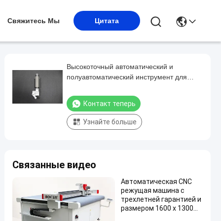
Свяжитесь Мы
Цитата
Высокоточный автоматический и
полуавтоматический инструмент для
резки в формате V с V-образным
лезвием для деревообработки и
Контакт теперь
производства печатных пластин
Узнайте больше
Связанные видео
Автоматическая CNC
режущая машина с
трехлетней гарантией и
размером 1600 x 1300
мм