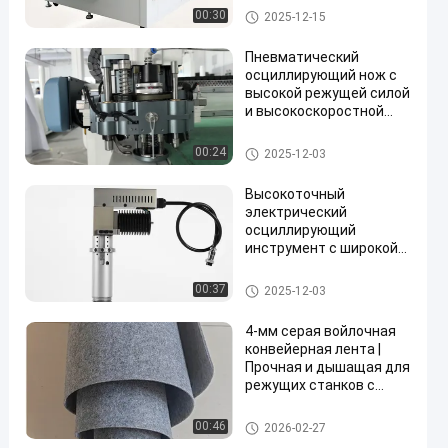
Машина для резки уплотнен
00:30
2025-12-15
ий
Пневматический
осциллирующий нож с
высокой режущей силой
и высокоскоростной
en
работой для
длительного срока
Режущие станки
00:24
2025-12-03
службы в CNC-резании
Высокоточный
электрический
осциллирующий
инструмент с широкой
совместимостью
материалов и 1-летней
Режущие станки
00:37
2025-12-03
гарантией для станков
CNC
4-мм серая войлочная
конвейерная лента |
Прочная и дышащая для
режущих станков с
осциллирующим ножом
Режущие станки
00:46
2026-02-27