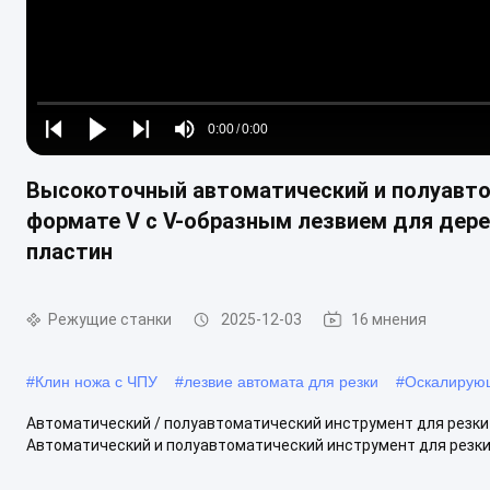
Loaded
:
0%
0:00
/
0:00
Play
Play
Play
Mute
Current
Duration
next
next
Высокоточный автоматический и полуавто
Time
формате V с V-образным лезвием для дер
пластин
Режущие станки
2025-12-03
16 мнения
#
Клин ножа с ЧПУ
#
лезвие автомата для резки
#
Оскалирую
Автоматический / полуавтоматический инструмент для резки 
Автоматический и полуавтоматический инструмент для резки нож