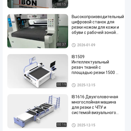
00:15
Высокопроизводительный
цифровой станок для
резки ножом для кожи и
обуви с рабочей зоной
1600 x 600 мм
Машины для резки с ЧПУ
00:37
2026-01-09
IB1509
Интеллектуальный
резач тканей с
площадью резки 1500 x
900 мм и точностью
позиционирования ±
Машины для резки с ЧПУ
00:19
2025-12-15
0,01 мм для резки
шаблонов обуви
IB1616 Двухголовочная
многослойная машина
для резки с ЧПУ и
системой визуального
позиционирования
высокой четкости для
Машины для резки с ЧПУ
00:16
2025-12-15
кожи и ткани