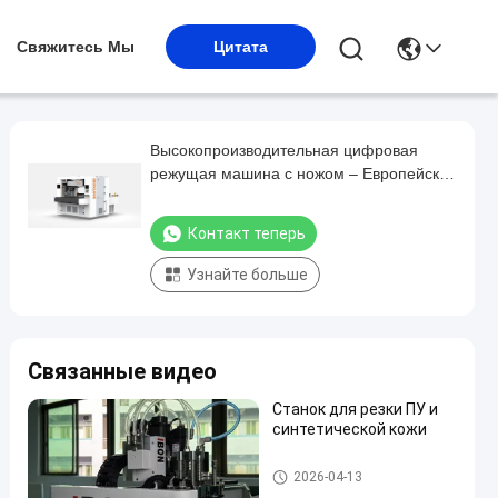
Свяжитесь Мы
Цитата
Высокопроизводительная цифровая
режущая машина с ножом – Европейская
обувная эффективность
Контакт теперь
Узнайте больше
Связанные видео
Станок для резки ПУ и
синтетической кожи
Машины для резки с ЧПУ
2026-04-13