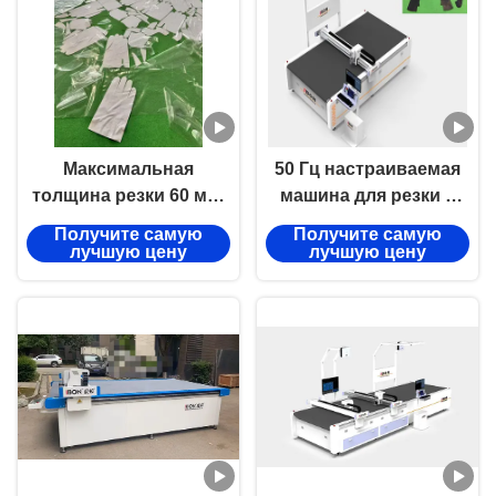
Максимальная
50 Гц настраиваемая
толщина резки 60 мм.
машина для резки с
Станок для резки кожи
колебательным
Получите самую
Получите самую
с ЧПУ со скоростью
ножом CNC с рабочим
лучшую цену
лучшую цену
2200 мм/с и точностью
размером 1600 мм х
± 0,1 мм.
2500 мм для кожи