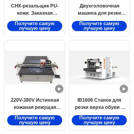
СНК-резальщик PU-
Двухголовочная
кожи. Заказная
машина для резки
рабочая зона.
кожи IB1660 |
Получите самую
Получите самую
Промышленная
Автоматический
лучшую цену
лучшую цену
режущая машина 220V-
станок ЧПУ для резки
380V.
натуральной кожи
220V-380V Истинная
IB1606 Станок для
кожаная режущая
резки верха обуви с
машина с рабочим
рабочей зоной
Получите самую
Получите самую
размером 1600 мм х
1600*600 мм и
лучшую цену
лучшую цену
2500 мм и
качающимся ножом