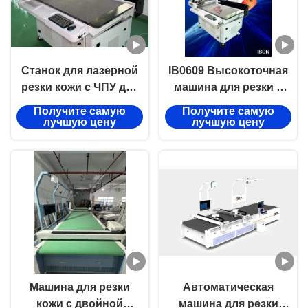
Станок для лазерной
IB0609 Высокоточная
резки кожи с ЧПУ для
машина для резки с
обувных фабрик
ЧПУ с площадью
Получите самую
Получите самую
резки 600*900 мм и
лучшую цену
лучшую цену
вакуумным разделом
для фиксации
материала
Машина для резки
Автоматическая
кожи с двойной
машина для резки