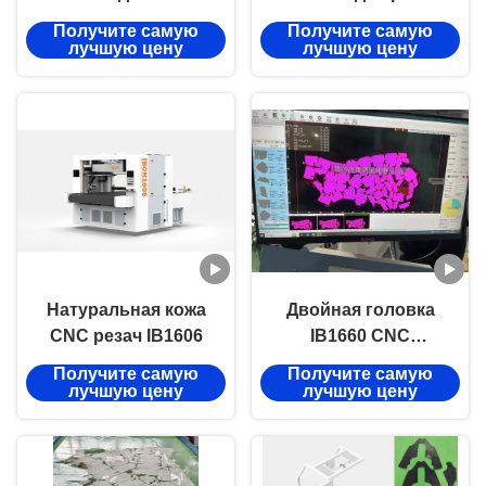
головой IB1660 с
кожи Неметальная
Получите самую
Получите самую
диапазоном резки
машина для резки
лучшую цену
лучшую цену
1600 мм х 6000 мм и
высокой точностью
для подлинной кожи
Натуральная кожа
Двойная головка
CNC резач IB1606
IB1660 CNC
кожерезатель с
Получите самую
Получите самую
диапазоном резки
лучшую цену
лучшую цену
1600mmX6000mm и
высокой точностью
для подлинной кожи