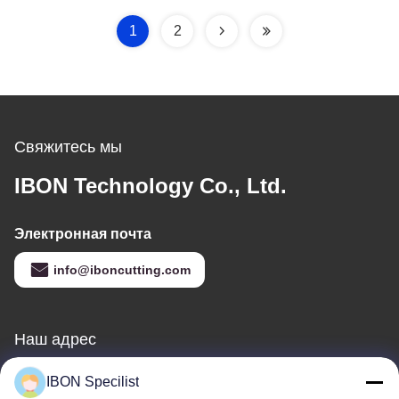
распознаванием
для многослойной
камеры с высоким
резки
1
2
разрешением
Свяжитесь мы
IBON Technology Co., Ltd.
Электронная почта
info@iboncutting.com
Наш адрес
Адрес
IBON Specilist
Здание 5, № 212, улица Ляофу, город Ляобу, город Дунгуань,