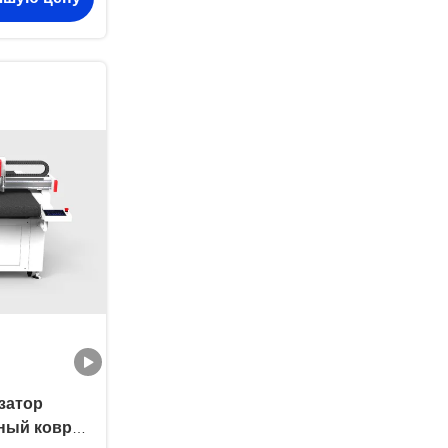
затор
ный коврик