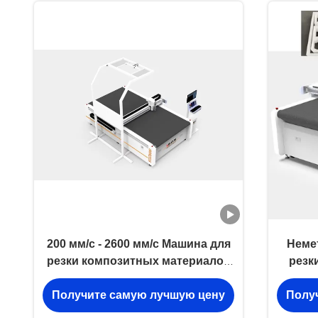
200 мм/с - 2600 мм/с Машина для
Неме
резки композитных материалов
резк
50 Гц Машина для резки
Авто
Получите самую лучшую цену
Полу
акустических панелей