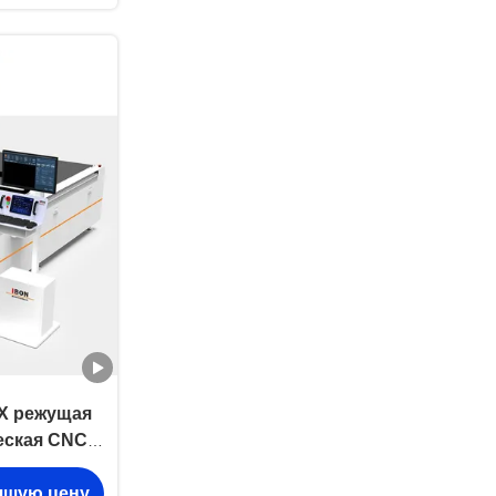
ВХ режущая
еская CNC
ина 11kw
чшую цену