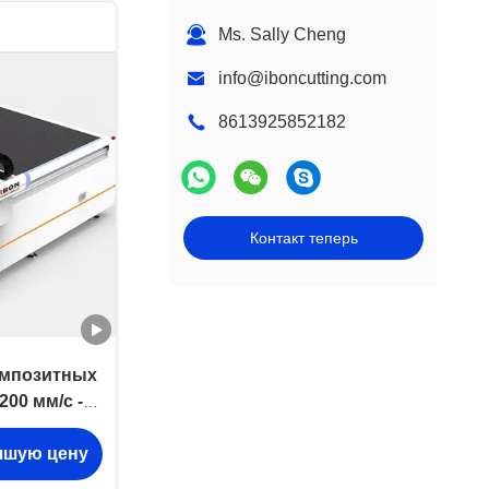
Ms. Sally Cheng
info@iboncutting.com
8613925852182
Контакт теперь
омпозитных
200 мм/с -
чшую цену