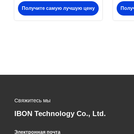
машина, CNC панель режущая
реж
Получите самую лучшую цену
Полу
машина на заказ
ре
Свяжитесь мы
IBON Technology Co., Ltd.
Электронная почта