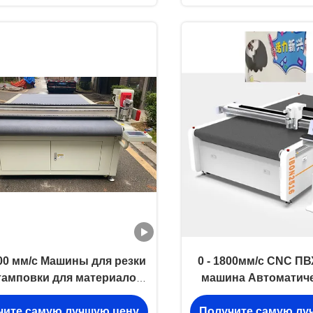
00 мм/с Машины для резки
0 - 1800мм/с CNC П
тамповки для материалов
машина Автоматич
из ПВХ резины
пена режущая маш
чите самую лучшую цену
Получите самую лу