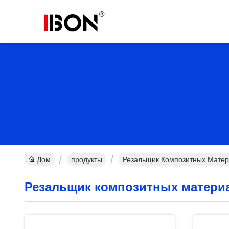
Дом
продукты
Резальщик Композитных Матер
Резальщик композитных матери