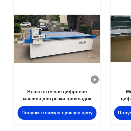
Высокоточная цифровая
М
машина для резки прокладок
циф
ножом с трехлетней гарантией и
Получите самую лучшую цену
Полу
отсутствием необходимости в
пресс-формах для
настраиваемой CNC резки