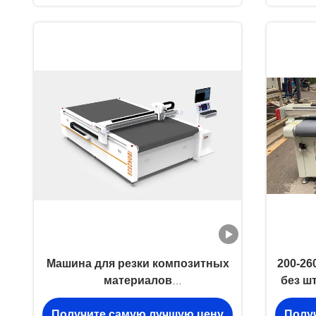
Машина для резки композитных
200-26
материалов
без ш
многофункциональная
Получите самую лучшую цену
Полу
автоматическая машина для